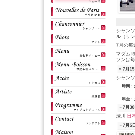
シャン
ル（リ
7月の毎
マダムR
ソン
は
» 7月
シャン
時間：
料金：
» 7月
渋川
日
» 7