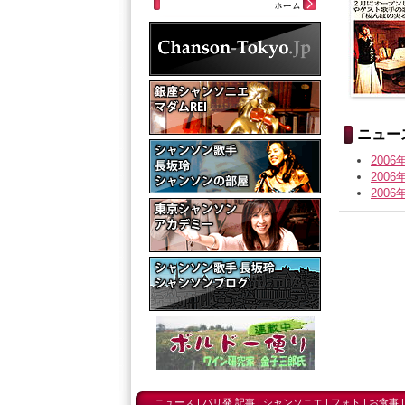
ニュー
200
200
200
ニュース
|
パリ発 記事
|
シャンソニエ
|
フォト
|
お食事
|