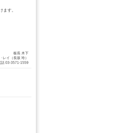
。
けます。
）
板長 木下
リ･レイ（長坂 玲）
 03-3571-1559