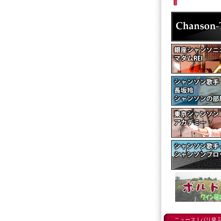
ニュース
|
パリ発 