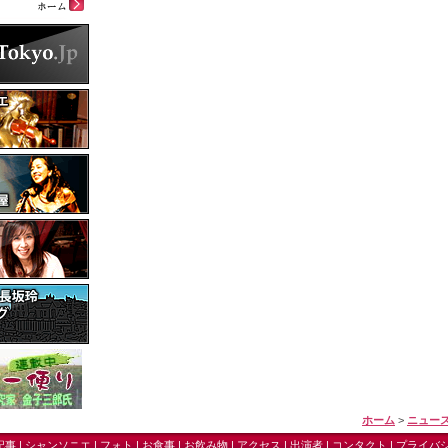
ホーム
>
ニュース
記事
|
シャンソニエ
|
フォト
|
お食事
|
お飲み物
|
アクセス
|
出演者
|
コンタクト
|
プライバ