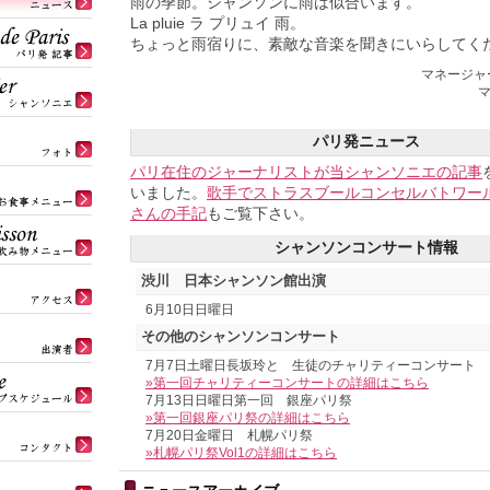
雨の季節。
シャンソン
に雨は似合います。
La pluie ラ プリュイ 雨。
ちょっと雨宿りに、素敵な音楽を聞きにいらしてく
マネージャ
マ
パリ発ニュース
パリ在住のジャーナリストが当シャンソニエの記事
いました。
歌手でストラスブールコンセルバトワール
さんの手記
もご覧下さい。
シャンソンコンサート情報
渋川 日本シャンソン館出演
6月10日日曜日
その他のシャンソンコンサート
7月7日土曜日長坂玲と 生徒のチャリティーコンサート
»第一回チャリティーコンサートの詳細はこちら
7月13日日曜日第一回 銀座パリ祭
»第一回銀座パリ祭の詳細はこちら
7月20日金曜日 札幌パリ祭
»札幌パリ祭Vol1の詳細はこちら