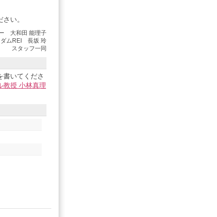
ださい。
ー 大和田 能理子
ダムREI 長坂 玲
スタッフ一同
を書いてくださ
教授 小林真理