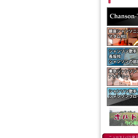
ニュース
|
パリ発 